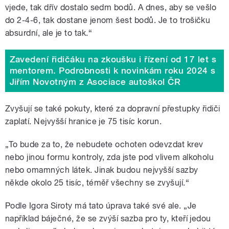
vjede, tak dřív dostalo sedm bodů. A dnes, aby se vešlo
do 2-4-6, tak dostane jenom šest bodů. Je to trošičku
absurdní, ale je to tak.“
Zavedení řidičáku na zkoušku i řízení od 17 let s
mentorem. Podrobnosti k novinkám roku 2024 s
Jiřím Novotným z Asociace autoškol ČR
Zvyšují se také pokuty, které za dopravní přestupky řidiči
zaplatí. Nejvyšší hranice je 75 tisíc korun.
„To bude za to, že nebudete ochoten odevzdat krev
nebo jinou formu kontroly, zda jste pod vlivem alkoholu
nebo omamných látek. Jinak budou nejvyšší sazby
někde okolo 25 tisíc, téměř všechny se zvyšují.“
Podle Igora Siroty má tato úprava také své ale. „Je
například báječné, že se zvýší sazba pro ty, kteří jedou