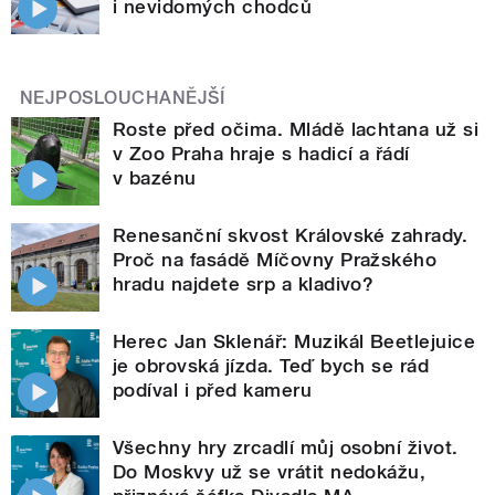
i nevidomých chodců
NEJPOSLOUCHANĚJŠÍ
Roste před očima. Mládě lachtana už si
v Zoo Praha hraje s hadicí a řádí
v bazénu
Renesanční skvost Královské zahrady.
Proč na fasádě Míčovny Pražského
hradu najdete srp a kladivo?
Herec Jan Sklenář: Muzikál Beetlejuice
je obrovská jízda. Teď bych se rád
podíval i před kameru
Všechny hry zrcadlí můj osobní život.
Do Moskvy už se vrátit nedokážu,