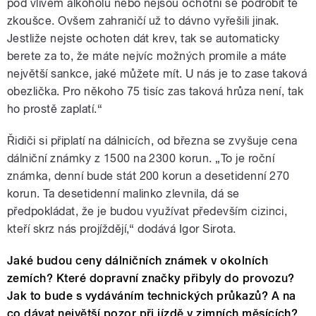
pod vlivem alkoholu nebo nejsou ochotni se podrobit té
zkoušce. Ovšem zahraničí už to dávno vyřešili jinak.
Jestliže nejste ochoten dát krev, tak se automaticky
berete za to, že máte nejvíc možných promile a máte
největší sankce, jaké můžete mít. U nás je to zase taková
obezlička. Pro někoho 75 tisíc zas taková hrůza není, tak
ho prostě zaplatí.“
Řidiči si připlatí na dálnicích, od března se zvyšuje cena
dálniční známky z 1500 na 2300 korun. „To je roční
známka, denní bude stát 200 korun a desetidenní 270
korun. Ta desetidenní malinko zlevnila, dá se
předpokládat, že je budou využívat především cizinci,
kteří skrz nás projíždějí,“ dodává Igor Sirota.
Jaké budou ceny dálničních známek v okolních
zemích? Které dopravní značky přibyly do provozu?
Jak to bude s vydáváním technických průkazů? A na
co dávat největší pozor při jízdě v zimních měsících?