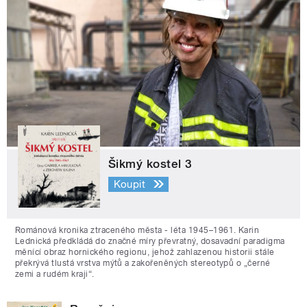
Šikmý kostel 3
Koupit
Románová kronika ztraceného města - léta 1945–1961. Karin
Lednická předkládá do značné míry převratný, dosavadní paradigma
měnící obraz hornického regionu, jehož zahlazenou historii stále
překrývá tlustá vrstva mýtů a zakořeněných stereotypů o „černé
zemi a rudém kraji“.