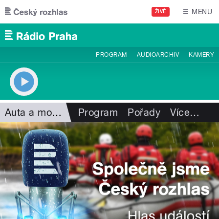
Přejít k hlavnímu obsahu
MENU
ŽIVĚ
PROGRAM
AUDIOARCHIV
KAMERY
Auta a motorismus
Program
Pořady
Více
…