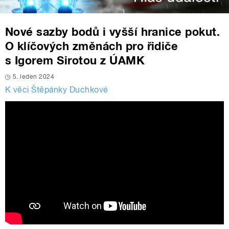
Nové sazby bodů i vyšší hranice pokut.
O klíčových změnách pro řidiče
s Igorem Sirotou z ÚAMK
5. leden 2024
K věci Štěpánky Duchkové