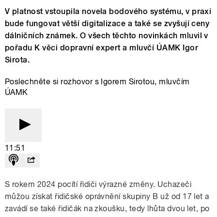
V platnost vstoupila novela bodového systému, v praxi
bude fungovat větší digitalizace a také se zvyšují ceny
dálničních známek. O všech těchto novinkách mluvil v
pořadu K věci dopravní expert a mluvčí ÚAMK Igor
Sirota.
Poslechněte si rozhovor s Igorem Sirotou, mluvčím
ÚAMK
11:51
S rokem 2024 pocítí řidiči výrazné změny. Uchazeči
můžou získat řidičské oprávnění skupiny B už od 17 let a
zavádí se také řidičák na zkoušku, tedy lhůta dvou let, po