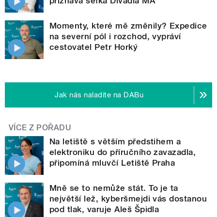
přiznává šéfka Divadla MA
Momenty, které mě změnily? Expedice
na severní pól i rozchod, vypráví
cestovatel Petr Horký
Jak nás naladíte na DABu
VÍCE Z POŘADU
Na letiště s větším předstihem a
elektroniku do příručního zavazadla,
připomíná mluvčí Letiště Praha
Mně se to nemůže stát. To je ta
největší lež, kyberšmejdi vás dostanou
pod tlak, varuje Aleš Špidla