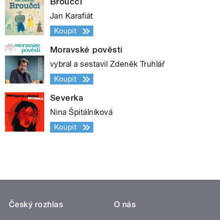
Broučci
Jan Karafiát
Koupit
Moravské pověsti
vybral a sestavil Zdeněk Truhlář
Koupit
Severka
Nina Špitálníková
Koupit
Český rozhlas
O nás