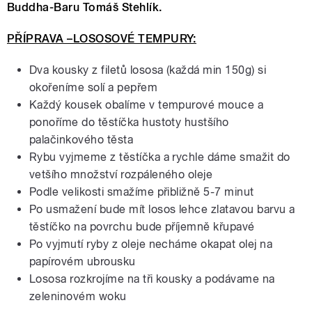
Buddha-Baru Tomáš Stehlík.
PŘÍPRAVA –LOSOSOVÉ TEMPURY:
Dva kousky z filetů lososa (každá min 150g) si
okořeníme solí a pepřem
Každý kousek obalíme v tempurové mouce a
ponoříme do těstíčka hustoty hustšího
palačinkového těsta
Rybu vyjmeme z těstíčka a rychle dáme smažit do
vetšího množství rozpáleného oleje
Podle velikosti smažíme přibližně 5-7 minut
Po usmažení bude mít losos lehce zlatavou barvu a
těstíčko na povrchu bude příjemně křupavé
Po vyjmutí ryby z oleje necháme okapat olej na
papírovém ubrousku
Lososa rozkrojíme na tři kousky a podávame na
zeleninovém woku