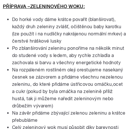
PŘÍPRAVA –ZELENINOVÉHO WOKU:
Do horké vody dáme krátce povařit (blanšírovat),
každý druh zeleniny zvlášť, očištěnou baby karotku
(lze použít i na nudličky nakrájenou normální mrkev) a
čerstvé hráškové lusky
Po zblanšírování zeleninu ponoříme na několik minut
do studené vody s ledem, aby rychle zchladla a
zachovala si barvu a všechny energetické hodnoty
Na rozpáleném rostliném oleji orestujeme nasekaný
česnek se zázvorem a přidáme všechnu nezelenou
zeleninu, do které přidáme ústřicovou omáčku,ocet
a cukr (pokud by byla omáčka na zelenině příliž
hustá, tak ji můžeme naředit zeleninovým nebo
drůbežím vývarem)
Na závěr přidáme zbývající zelenou zeleninu a krátce
přebubláme
Celý zeleninový wok musí působit díky barevnosti