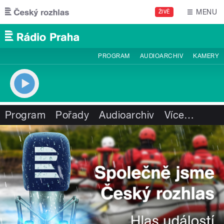
Přejít k hlavnímu obsahu
MENU
ŽIVĚ
PROGRAM
AUDIOARCHIV
KAMERY
Program
Pořady
Audioarchiv
Více
…