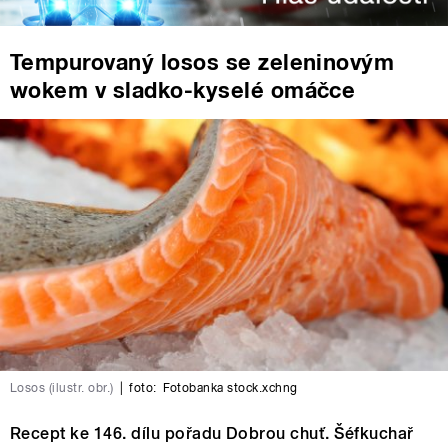
Tempurovaný losos se zeleninovým
wokem v sladko-kyselé omáčce
Losos (ilustr. obr.)
|
foto:
Fotobanka stock.xchng
Recept ke 146. dílu pořadu Dobrou chuť. Šéfkuchař