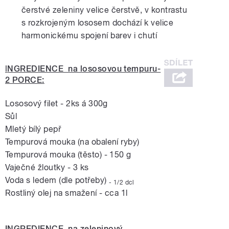
čerstvé zeleniny velice čerstvě, v kontrastu
s rozkrojeným lososem dochází k velice
harmonickému spojení barev i chutí
I
NGREDIENCE na lososovou tempuru-
2 PORCE:
Lososový filet - 2ks á 300g
Sůl
Mletý bílý pepř
Tempurová mouka (na obalení ryby)
Tempurová mouka (těsto) - 150 g
Vaječné žloutky - 3 ks
Voda s ledem (dle potřeby)
- 1/2 dcl
Rostliný olej na smažení - cca 1l
INGREDIENCE na zeleninový