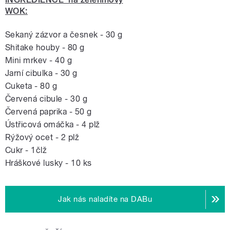
WOK:
Sekaný zázvor a česnek - 30 g
Shitake houby - 80 g
Mini mrkev - 40 g
Jarní cibulka - 30 g
Cuketa - 80 g
Červená cibule - 30 g
Červená paprika - 50 g
Ústřicová omáčka - 4 plž
Rýžový ocet - 2 plž
Cukr - 1člž
Hráškové lusky - 10 ks
Jak nás naladíte na DABu