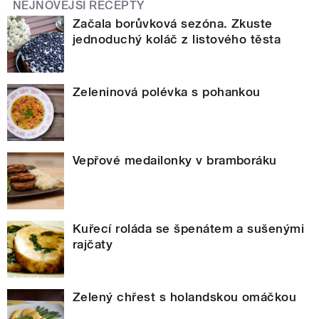
NEJNOVĚJŠÍ RECEPTY
Začala borůvková sezóna. Zkuste
jednoduchý koláč z listového těsta
Zeleninová polévka s pohankou
Vepřové medailonky v bramboráku
Kuřecí roláda se špenátem a sušenými
rajčaty
Zelený chřest s holandskou omáčkou