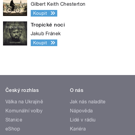
Gilbert Keith Chesterton
Koupit
Tropické noci
Jakub Fránek
Koupit
Český rozhlas
O nás
Válka na Ukrajině
Jak nás naladíte
Komunální volby
Nápověda
Stanice
Lidé v rádiu
eShop
Kariéra