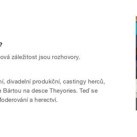
?
cová záležitost jsou rozhovory.
í, divadelní produkční, castingy herců,
 Bártou na desce Theyories. Teď se
oderování a herectví.