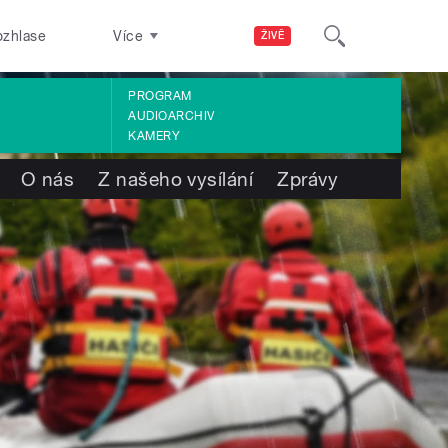
ozhlase
Více
ŽIVĚ
PROGRAM
AUDIOARCHIV
KAMERY
O nás
Z našeho vysílání
Zprávy