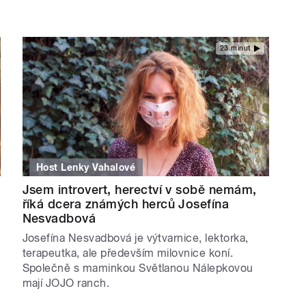
23 minut
Host Lenky Vahalové
Jsem introvert, herectví v sobě nemám,
říká dcera známých herců Josefína
Nesvadbová
Josefína Nesvadbová je výtvarnice, lektorka,
terapeutka, ale především milovnice koní.
Společně s maminkou Světlanou Nálepkovou
mají JOJO ranch.