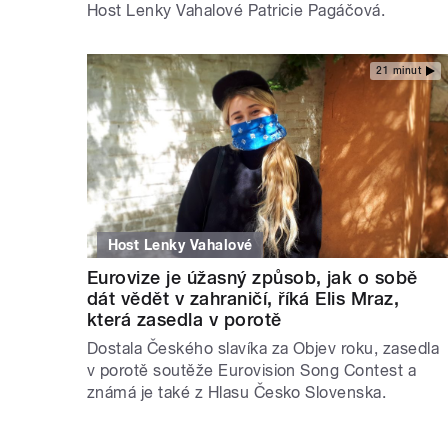
Host Lenky Vahalové Patricie Pagáčová.
21 minut
Host Lenky Vahalové
Eurovize je úžasný způsob, jak o sobě
dát vědět v zahraničí, říká Elis Mraz,
která zasedla v porotě
Dostala Českého slavíka za Objev roku, zasedla
v porotě soutěže Eurovision Song Contest a
známá je také z Hlasu Česko Slovenska.