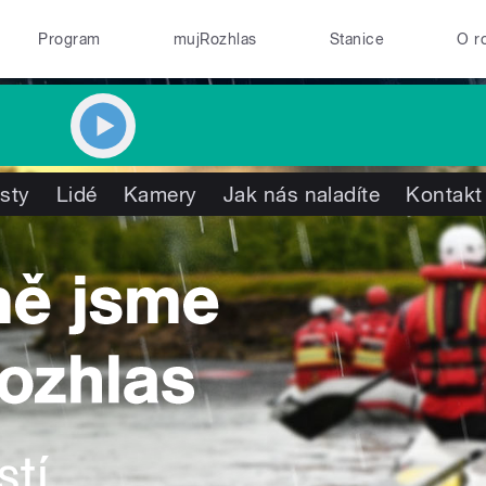
Program
mujRozhlas
Stanice
O r
isty
Lidé
Kamery
Jak nás naladíte
Kontakt