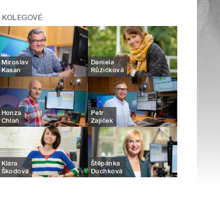
KOLEGOVÉ
Miroslav
Daniela
Kasan
Růžičková
Honza
Petr
Chlaň
Zajíček
Klára
Štěpánka
Škodová
Duchková