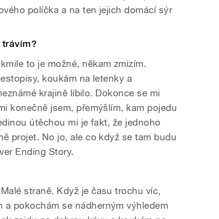
ového políčka a na ten jejich domácí sýr
 trávím?
kmile to je možné, někam zmizím.
 cestopisy, koukám na letenky a
 neznámé krajině líbilo. Dokonce se mi
emi konečně jsem, přemýšlím, kam pojedu
edinou útěchou mi je fakt, že jednoho
 projet. No jo, ale co když se tam budu
ever Ending Story.
alé straně. Když je času trochu víc,
ín a pokochám se nádherným výhledem