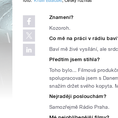
foto:
Khalil Baalbaki
,
Český rozhlas
Znamení?
Kozoroh.
Co mě na práci v rádiu baví
Baví mě živé vysílání, ale srd
Předtím jsem stihla?
Toho bylo... Filmová produkčn
spolupracovala jsem s Danem
snažím držet svého kopyta. M
Nejraději poslouchám?
Samozřejmě Rádio Praha.
Mé nejoblíbenější filmy?