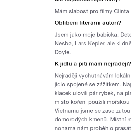
Mám slabost pro filmy Clint
Oblíbení literární autoři?
Jsem jako moje babička. Detek
Nesbø, Lars Kepler, ale klidn
Doyle.
K jídlu a pití mám nejraději
Nejraději vychutnávám lokál
jídlo spojené se zážitkem. 
klacek ulovili pár rybek, na p
místo koření použili mořskou
Vietnamu jsme se zase zatoul
domorodých kmenů. Místní ro
nohama nám proběhlo prasátk