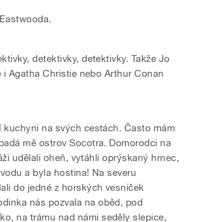
a Eastwooda.
tivky, detektivky, detektivky. Takže Jo
ě i Agatha Christie nebo Arthur Conan
?
ní kuchyni na svých cestách. Často mám
Napadá mě ostrov Socotra. Domorodci na
láži udělali oheň, vytáhli oprýskaný hrnec,
 vodu a byla hostina! Na severu
ali do jedné z horských vesniček
dinka nás pozvala na oběd, pod
o, na trámu nad námi seděly slepice,