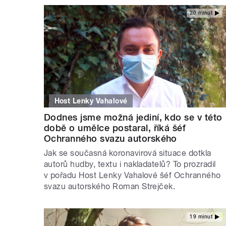
20 minut
Host Lenky Vahalové
Dodnes jsme možná jediní, kdo se v této
době o umělce postaral, říká šéf
Ochranného svazu autorského
Jak se současná koronavirová situace dotkla
autorů hudby, textu i nakladatelů? To prozradil
v pořadu Host Lenky Vahalové šéf Ochranného
svazu autorského Roman Strejček.
19 minut