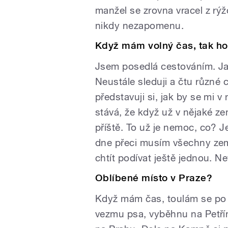
manžel se zrovna vracel z rýž
nikdy nezapomenu.
Když mám volný čas, tak ho
Jsem posedlá cestováním. Ja
Neustále sleduji a čtu různé
představuji si, jak by se mi v
stává, že když už v nějaké z
příště. To už je nemoc, co? J
dne přeci musím všechny země
chtít podívat ještě jednou. N
Oblíbené místo v Praze?
Když mám čas, toulám se po M
vezmu psa, vyběhnu na Petř