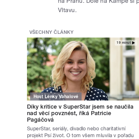
na Prahu. Dole na Kampě si 
Vltavu.
VŠECHNY ČLÁNKY
19 minut
Host Lenky Vahalové
Díky kritice v SuperStar jsem se naučila
nad věcí povznést, říká Patricie
Pagáčová
SuperStar, seriály, divadlo nebo charitativní
projekt Psí život. O tom všem mluvila v pořadu