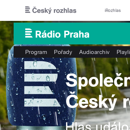
Přejít k hlavnímu obsahu
iRozhlas
Program
Pořady
Audioarchiv
Playl