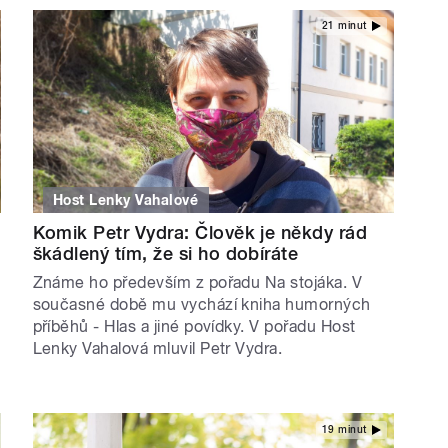
21 minut
Host Lenky Vahalové
Komik Petr Vydra: Člověk je někdy rád
škádlený tím, že si ho dobíráte
Známe ho především z pořadu Na stojáka. V
současné době mu vychází kniha humorných
příběhů - Hlas a jiné povídky. V pořadu Host
Lenky Vahalová mluvil Petr Vydra.
19 minut