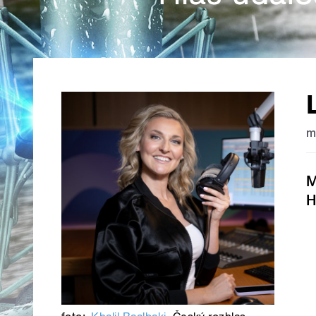
m
M
H