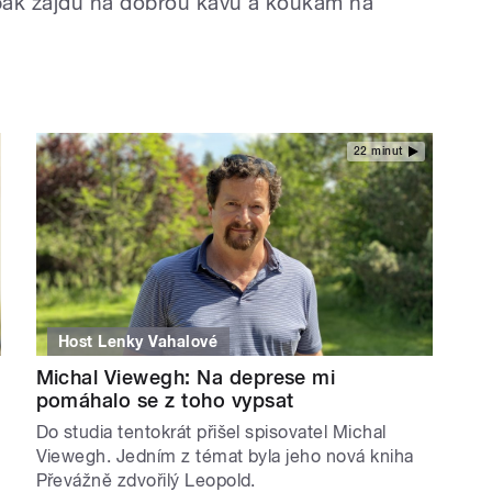
pak zajdu na dobrou kávu a koukám na
22 minut
Host Lenky Vahalové
Michal Viewegh: Na deprese mi
pomáhalo se z toho vypsat
Do studia tentokrát přišel spisovatel Michal
Viewegh. Jedním z témat byla jeho nová kniha
Převážně zdvořilý Leopold.