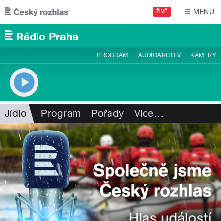
Přejít k hlavnímu obsahu
MENU
ŽIVĚ
PROGRAM
AUDIOARCHIV
KAMERY
Jídlo
Program
Pořady
Více
…