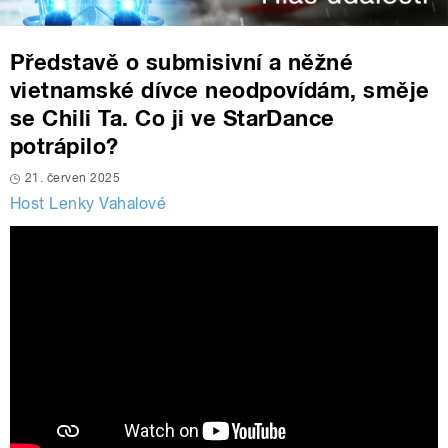
Představě o submisivní a něžné
vietnamské dívce neodpovídám, směje
se Chili Ta. Co ji ve StarDance
potrápilo?
21. červen 2025
Host Lenky Vahalové