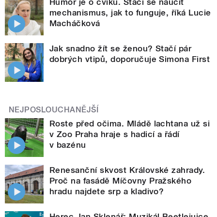
Humor je o cviku. Stačí se naučit
mechanismus, jak to funguje, říká Lucie
Macháčková
Jak snadno žít se ženou? Stačí pár
dobrých vtipů, doporučuje Simona First
NEJPOSLOUCHANĚJŠÍ
Roste před očima. Mládě lachtana už si
v Zoo Praha hraje s hadicí a řádí
v bazénu
Renesanční skvost Královské zahrady.
Proč na fasádě Míčovny Pražského
hradu najdete srp a kladivo?
Herec Jan Sklenář: Muzikál Beetlejuice