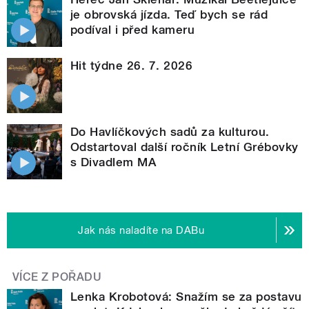
je obrovská jízda. Teď bych se rád
podíval i před kameru
Hit týdne 26. 7. 2026
Do Havlíčkových sadů za kulturou.
Odstartoval další ročník Letní Grébovky
s Divadlem MA
Jak nás naladíte na DABu
VÍCE Z POŘADU
Lenka Krobotová: Snažím se za postavu