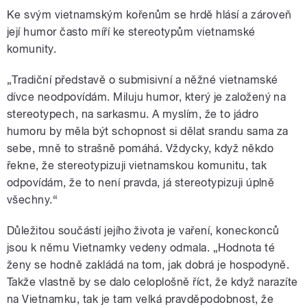
Ke svým vietnamským kořenům se hrdě hlásí a zároveň
její humor často míří ke stereotypům vietnamské
komunity.
„Tradiční představě o submisivní a něžné vietnamské
dívce neodpovídám. Miluju humor, který je založený na
stereotypech, na sarkasmu. A myslím, že to jádro
humoru by měla být schopnost si dělat srandu sama za
sebe, mně to strašně pomáhá. Vždycky, když někdo
řekne, že stereotypizuji vietnamskou komunitu, tak
odpovídám, že to není pravda, já stereotypizuji úplně
všechny.“
Důležitou součástí jejího života je vaření, koneckonců
jsou k němu Vietnamky vedeny odmala. „Hodnota té
ženy se hodně zakládá na tom, jak dobrá je hospodyně.
Takže vlastně by se dalo celoplošně říct, že když narazíte
na Vietnamku, tak je tam velká pravděpodobnost, že