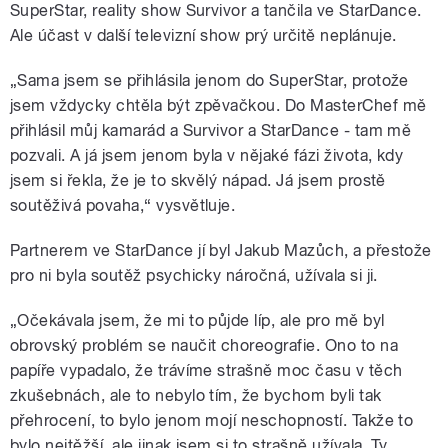
SuperStar, reality show Survivor a tančila ve StarDance.
Ale účast v další televizní show prý určitě neplánuje.
„Sama jsem se přihlásila jenom do SuperStar, protože
jsem vždycky chtěla být zpěvačkou. Do MasterChef mě
přihlásil můj kamarád a Survivor a StarDance - tam mě
pozvali. A já jsem jenom byla v nějaké fázi života, kdy
jsem si řekla, že je to skvělý nápad. Já jsem prostě
soutěživá povaha,“ vysvětluje.
Partnerem ve StarDance jí byl Jakub Mazůch, a přestože
pro ni byla soutěž psychicky náročná, užívala si ji.
„Očekávala jsem, že mi to půjde líp, ale pro mě byl
obrovský problém se naučit choreografie. Ono to na
papíře vypadalo, že trávíme strašně moc času v těch
zkušebnách, ale to nebylo tím, že bychom byli tak
přehrocení, to bylo jenom mojí neschopností. Takže to
bylo nejtěžší, ale jinak jsem si to strašně užívala. Ty