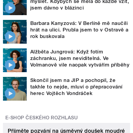
myslet. Kdybych se měla do každé vžít,
jsem dávno v blázinci
Barbara Kanyzová: V Berlíně mě naučili
hrát na ulici. Prubla jsem to v Ostravě a
rok buskovala
Alžběta Jungrová: Když fotím
záchranku, jsem neviditelná. Ve
Volmanově vile naopak vytvářím příběhy
Skončil jsem na JIP a pochopil, že
takhle to nejde, mluví o přepracování
herec Vojtěch Vondráček
E-SHOP ČESKÉHO ROZHLASU
Přijměte pozvání na úsměvný doušek moudré