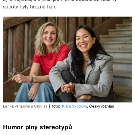
soboty byly hrozně fajn.“
Lenka Vahalová a Chili Ta
|
foto:
Klára Škodová
,
Český rozhlas
Humor plný stereotypů