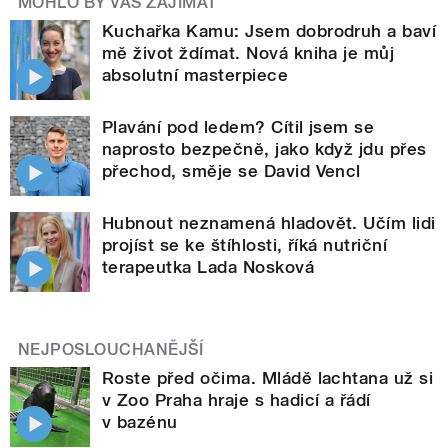
MOHLO BY VÁS ZAJÍMAT
Kuchařka Kamu: Jsem dobrodruh a baví
mě život ždímat. Nová kniha je můj
absolutní masterpiece
Plavání pod ledem? Cítil jsem se
naprosto bezpečně, jako když jdu přes
přechod, směje se David Vencl
Hubnout neznamená hladovět. Učím lidi
projíst se ke štíhlosti, říká nutriční
terapeutka Lada Nosková
NEJPOSLOUCHANĚJŠÍ
Roste před očima. Mládě lachtana už si
v Zoo Praha hraje s hadicí a řádí
v bazénu