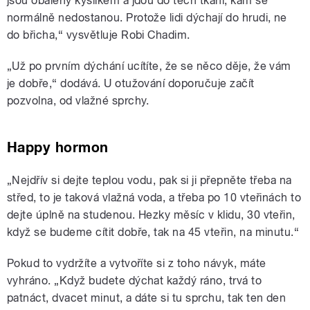
jsou obalený kyslíkem a jdou do těch tkání, kam se
normálně nedostanou. Protože lidi dýchají do hrudi, ne
do břicha,“ vysvětluje Robi Chadim.
„Už po prvním dýchání ucítíte, že se něco děje, že vám
je dobře,“ dodává. U otužování doporučuje začít
pozvolna, od vlažné sprchy.
Happy hormon
„Nejdřív si dejte teplou vodu, pak si ji přepněte třeba na
střed, to je taková vlažná voda, a třeba po 10 vteřinách to
dejte úplně na studenou. Hezky měsíc v klidu, 30 vteřin,
když se budeme cítit dobře, tak na 45 vteřin, na minutu.“
Pokud to vydržíte a vytvoříte si z toho návyk, máte
vyhráno. „Když budete dýchat každý ráno, trvá to
patnáct, dvacet minut, a dáte si tu sprchu, tak ten den