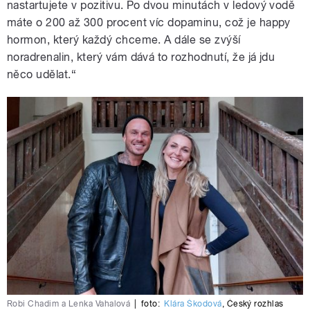
nastartujete v pozitivu. Po dvou minutách v ledový vodě
máte o 200 až 300 procent víc dopaminu, což je happy
hormon, který každý chceme. A dále se zvýší
noradrenalin, který vám dává to rozhodnutí, že já jdu
něco udělat.“
Robi Chadim a Lenka Vahalová
|
foto:
Klára Škodová
,
Český rozhlas