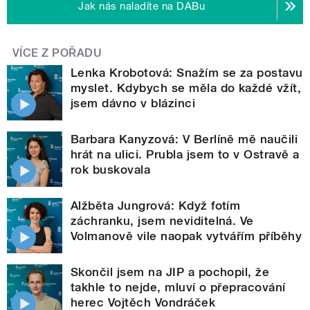
Jak nás naladíte na DABu
VÍCE Z POŘADU
Lenka Krobotová: Snažím se za postavu
myslet. Kdybych se měla do každé vžít,
jsem dávno v blázinci
Barbara Kanyzová: V Berlíně mě naučili
hrát na ulici. Prubla jsem to v Ostravě a
rok buskovala
Alžběta Jungrová: Když fotím
záchranku, jsem neviditelná. Ve
Volmanově vile naopak vytvářím příběhy
Skončil jsem na JIP a pochopil, že
takhle to nejde, mluví o přepracování
herec Vojtěch Vondráček