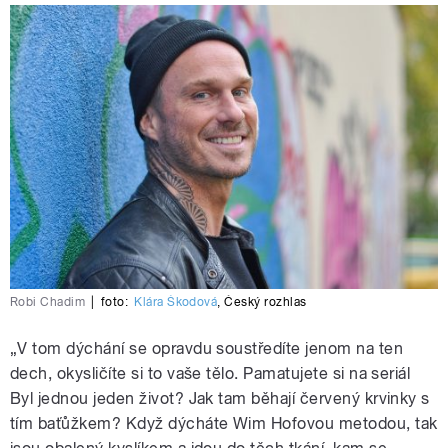
Robi Chadim
|
foto:
Klára Škodová
,
Český rozhlas
„V tom dýchání se opravdu soustředíte jenom na ten
dech, okysličíte si to vaše tělo. Pamatujete si na seriál
Byl jednou jeden život? Jak tam běhají červený krvinky s
tím baťůžkem? Když dýcháte Wim Hofovou metodou, tak