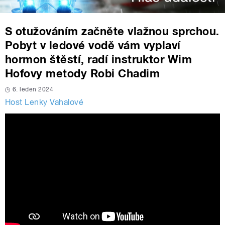
S otužováním začněte vlažnou sprchou.
Pobyt v ledové vodě vám vyplaví
hormon štěstí, radí instruktor Wim
Hofovy metody Robi Chadim
6. leden 2024
Host Lenky Vahalové