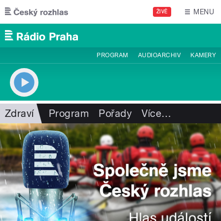
Přejít k hlavnímu obsahu
MENU
ŽIVĚ
PROGRAM
AUDIOARCHIV
KAMERY
Zdraví
Program
Pořady
Více
…