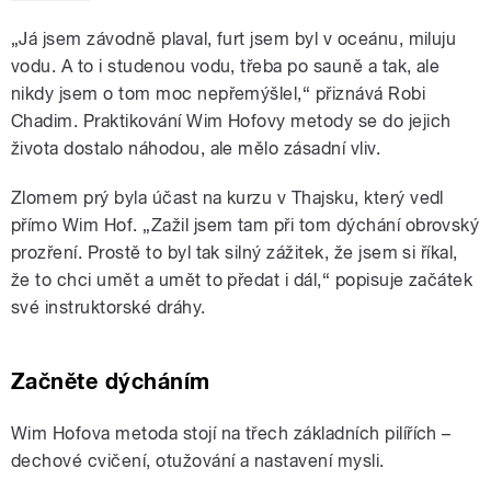
„Já jsem závodně plaval, furt jsem byl v oceánu, miluju
vodu. A to i studenou vodu, třeba po sauně a tak, ale
nikdy jsem o tom moc nepřemýšlel,“ přiznává Robi
Chadim. Praktikování Wim Hofovy metody se do jejich
života dostalo náhodou, ale mělo zásadní vliv.
Zlomem prý byla účast na kurzu v Thajsku, který vedl
přímo Wim Hof. „Zažil jsem tam při tom dýchání obrovský
prozření. Prostě to byl tak silný zážitek, že jsem si říkal,
že to chci umět a umět to předat i dál,“ popisuje začátek
své instruktorské dráhy.
Začněte dýcháním
Wim Hofova metoda stojí na třech základních pilířích –
dechové cvičení, otužování a nastavení mysli.