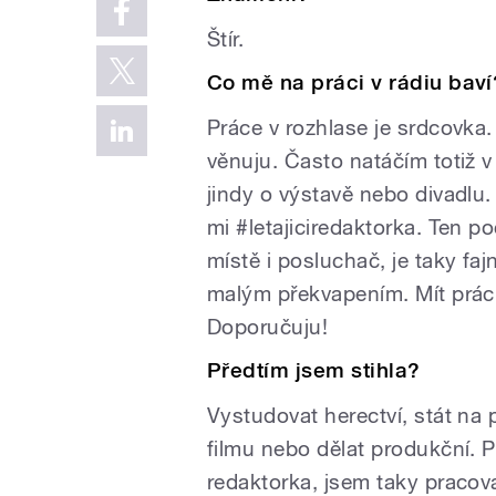
Štír.
Co mě na práci v rádiu baví
Práce v rozhlase je srdcovka
věnuju. Často natáčím totiž 
jindy o výstavě nebo divadlu.
mi #letajiciredaktorka. Ten p
místě i posluchač, je taky fa
malým překvapením. Mít práci,
Doporučuju!
Předtím jsem stihla?
Vystudovat herectví, stát na 
filmu nebo dělat produkční. Př
redaktorka, jsem taky pracov