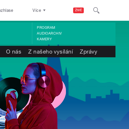
ozhlase
Více
ŽIVĚ
PROGRAM
AUDIOARCHIV
KAMERY
O nás
Z našeho vysílání
Zprávy