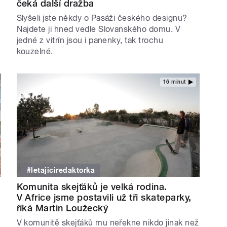
čeká další dražba
Slyšeli jste někdy o Pasáži českého designu?
Najdete ji hned vedle Slovanského domu. V
jedné z vitrín jsou i panenky, tak trochu
kouzelné.
16 minut
#letajiciredaktorka
Komunita skejťáků je velká rodina.
V Africe jsme postavili už tři skateparky,
říká Martin Loužecký
V komunitě skejťáků mu neřekne nikdo jinak než