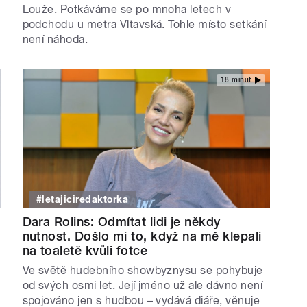
Louže. Potkáváme se po mnoha letech v
podchodu u metra Vltavská. Tohle místo setkání
není náhoda.
18 minut
#letajiciredaktorka
Dara Rolins: Odmítat lidi je někdy
nutnost. Došlo mi to, když na mě klepali
na toaletě kvůli fotce
Ve světě hudebního showbyznysu se pohybuje
od svých osmi let. Její jméno už ale dávno není
spojováno jen s hudbou – vydává diáře, věnuje