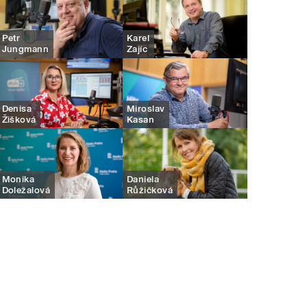
Petr
Karel
Jungmann
Zajíc
Denisa
Miroslav
Žišková
Kasan
Monika
Daniela
Doležalová
Růžičková