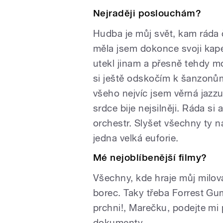
Nejraději poslouchám?
Hudba je můj svět, kam ráda 
měla jsem dokonce svoji kape
utekl jinam a přesně tehdy m
si ještě odskočím k šanzonům
všeho nejvíc jsem věrná jazzu
srdce bije nejsilněji. Ráda si
orchestr. Slyšet všechny ty 
jedna velká euforie.
Mé nejoblíbenější filmy?
Všechny, kde hraje můj milov
borec. Taky třeba Forrest Gu
prchni!, Marečku, podejte mi
dokumenty.