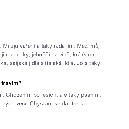
?
a. Miluju vaření a taky ráda jím. Mezi můj
ji maminky, jehněčí na víně, králík na
á, asijská jídla a italská jídla. Jo a taky
 trávím?
em. Chozením po lesích, ale taky psaním,
arých věcí. Chystám se dát třeba do