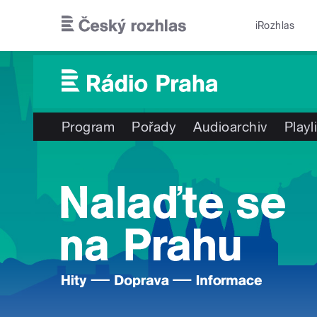
Přejít k hlavnímu obsahu
iRozhlas
Program
Pořady
Audioarchiv
Playl