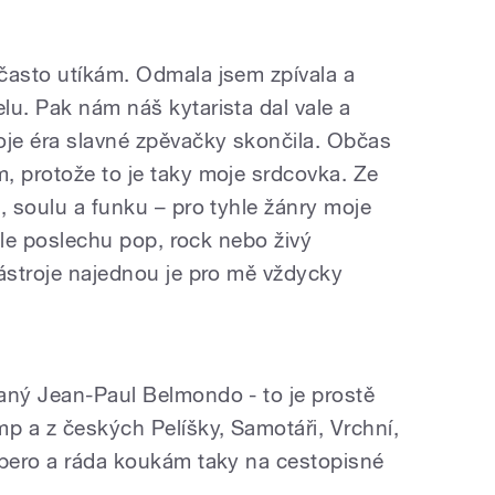
často utíkám. Odmala jsem zpívala a
lu. Pak nám náš kytarista dal vale a
oje éra slavné zpěvačky skončila. Občas
, protože to je taky moje srdcovka. Ze
, soulu a funku – pro tyhle žánry moje
 ale poslechu pop, rock nebo živý
nástroje najednou je pro mě vždycky
aný Jean-Paul Belmondo - to je prostě
mp a z českých Pelíšky, Samotáři, Vrchní,
 pero a ráda koukám taky na cestopisné