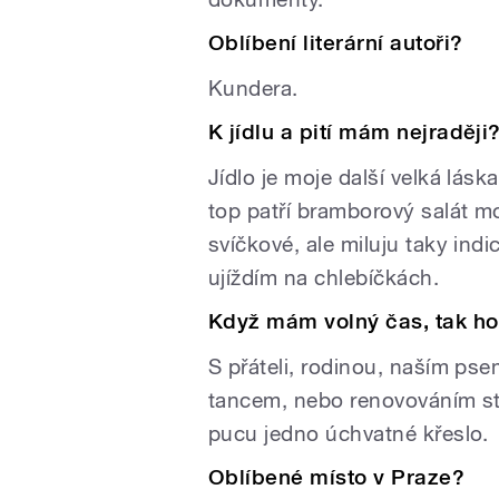
Oblíbení literární autoři?
Kundera.
K jídlu a pití mám nejraději
Jídlo je moje další velká lásk
top patří bramborový salát mo
svíčkové, ale miluju taky indick
ujíždím na chlebíčkách.
Když mám volný čas, tak ho
S přáteli, rodinou, naším ps
tancem, nebo renovováním st
pucu jedno úchvatné křeslo.
Oblíbené místo v Praze?