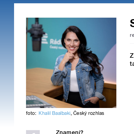
r
Z
t
foto:
Khalil Baalbaki
,
Český rozhlas
Znamení?