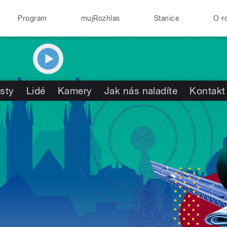
Program
mujRozhlas
Stanice
O r
isty
Lidé
Kamery
Jak nás naladíte
Kontakt